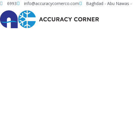
Skip
6993
info@accuracycornerco.com
Baghdad - Abu Nawas - 
to
content